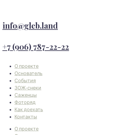
info@gleb.land
+7 (906) 787-22-22
О проекте
Основатель
События
ЗОЖ-снеки
Саженцы
Фоторяд
Как доехать
Контакты
О проекте